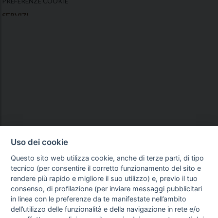
PREFERENZE COOKIE
SERVIZI
NEWS
SCHEDE TECNICHE
VIDEO
OFFERTE
GUIDA AGLI ACQUISTI
PROCEDURA DI ACQUISTO
PAGAMENTI
DIRITTO DI RECESSO
SPEDIZIONI E COSTI
Uso dei cookie
Questo sito web utilizza cookie, anche di terze parti, di tipo
tecnico (per consentire il corretto funzionamento del sito e
rendere più rapido e migliore il suo utilizzo) e, previo il tuo
consenso, di profilazione (per inviare messaggi pubblicitari
in linea con le preferenze da te manifestate nell’ambito
dell’utilizzo delle funzionalità e della navigazione in rete e/o