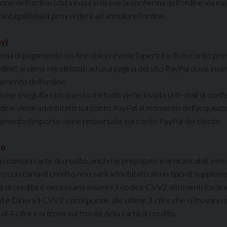
one dell'ordine (data in cui si riceve la conferma dell'ordine via ma
ntagallitelai.it provvederà ad annullare l'ordine.
y)
tema di pagamento on-line che prevede l'apertura di un conto pr
rdine", si viene reindirizzati ad una pagina del sito PayPal dove in
gamento dell'ordine.
zione eseguita con questo metodo viene inviata un'e-mail di conf
rdine viene addebitato sul conto PayPal al momento dell'acquisizio
lamento l'importo viene rimborsato sul conto PayPal del cliente.
to
ù comuni carte di credito, anche le prepagate e le ricaricabili, eme
o con carta di credito non sarà addebitato alcun tipo di supplem
e di credito è necessario inserire il codice CVV2 altrimenti l'ordine
 e Diners il CVV2 corrisponde alle ultime 3 cifre che si trovano su
di 4 cifre e si trova sul fronte della carta di credito.