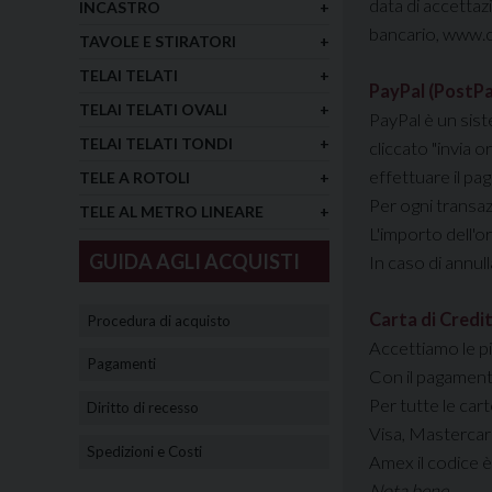
data di accettazi
INCASTRO
+
bancario, www.ca
TAVOLE E STIRATORI
+
TELAI TELATI
+
PayPal (PostPa
TELAI TELATI OVALI
+
PayPal è un sis
TELAI TELATI TONDI
+
cliccato "invia o
effettuare il pa
TELE A ROTOLI
+
Per ogni transa
TELE AL METRO LINEARE
+
L'importo dell'o
GUIDA AGLI ACQUISTI
In caso di annul
Carta di Credi
Procedura di acquisto
Accettiamo le pi
Pagamenti
Con il pagament
Per tutte le cart
Diritto di recesso
Visa, Mastercard
Spedizioni e Costi
Amex il codice è 
Nota bene