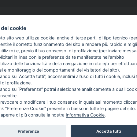
SERVIZI
GUIDA AGLI
 dei cookie
NEWS
PROCEDURA 
to sito web utilizza cookie, anche di terze parti, di tipo tecnico (pe
ACQUISTO
SCHEDE TECNICHE
ntire il corretto funzionamento del sito e rendere più rapido e miglio
PAGAMENTI
tilizzo) e, previo il tuo consenso, di profilazione (per inviare messa
VIDEO
icitari in linea con le preferenze da te manifestate nell’ambito
DIRITTO DI 
OFFERTE
utilizzo delle funzionalità e della navigazione in rete e/o per effettuar
SPEDIZIONI 
isi e monitoraggio dei comportamenti dei visitatori del sito).
ando su “Accetta tutti”, acconsentirai all’uso di tutti i cookie, inclusi t
IZIONI
i di profilazione.
cando su “Preferenze” potrai selezionare analiticamente a quali cook
OKIE
nsentire.
 revocare o modificare il tuo consenso in qualsiasi momento clicca
ink “Preferenze Cookie” presente in basso in tutte le pagine del sito.
.I. & C.F. 14534871000
saperne di più consulta la nostra
Informativa Cookie
.
Preferenze
Accetta tutti