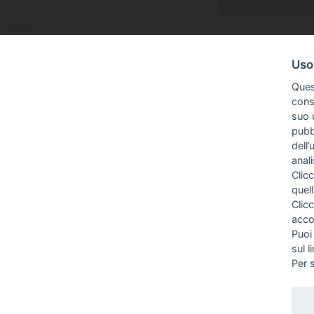
INFO AZIENDA
CANTAGALLI TELAI
Uso
LABORATORIO
HOME
Ques
VIA SORISO, 72
00166 ROMA
CHI SIAMO
conse
(+39)06.61550878
suo u
DOVE SIAMO
pubbl
CONTATTI
dell’
PRIVACY
anal
Clicc
TERMINI E COND
quell
COOKIE
Clic
PREFERENZE CO
acco
Puoi
sul l
®
CANTAGALLITELAI
MARCHIO REGISTRATO FENCI GROUP S.R.L. | P
Per 