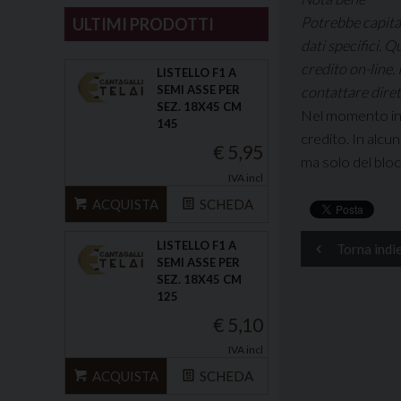
Potrebbe capitar
ULTIMI PRODOTTI
dati specifici. 
credito on-line. 
LISTELLO F1 A
SEMI ASSE PER
contattare diret
SEZ. 18X45 CM
Nel momento in cu
145
credito. In alcun
€ 5,95
ma solo del bloc
IVA incl
ACQUISTA
SCHEDA
LISTELLO F1 A
Torna indi
SEMI ASSE PER
SEZ. 18X45 CM
125
€ 5,10
IVA incl
ACQUISTA
SCHEDA