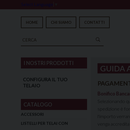
Select Language
▼
HOME
CHI SIAMO
CONTATTI
I NOSTRI PRODOTTI
GUIDA 
CONFIGURA IL TUO
PAGAMENT
TELAIO
Bonifico Banca
Selezionando qu
CATALOGO
spedizione è fon
ACCESSORI
l'importo verran
LISTELLI PER TELAI CON
venga accreditat