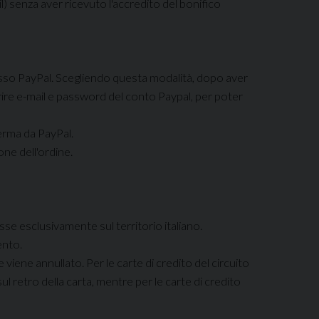
il) senza aver ricevuto l'accredito del bonifico
esso PayPal. Scegliendo questa modalità, dopo aver
serire e-mail e password del conto Paypal, per poter
erma da PayPal.
ne dell'ordine.
sse esclusivamente sul territorio italiano.
ento.
 viene annullato. Per le carte di credito del circuito
l retro della carta, mentre per le carte di credito