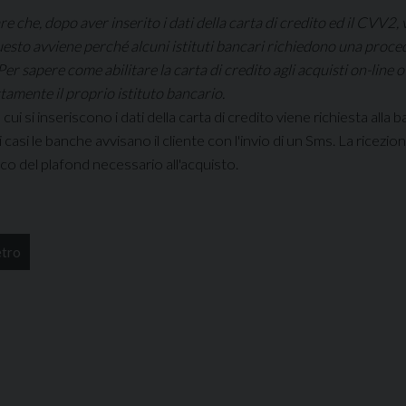
e che, dopo aver inserito i dati della carta di credito ed il CVV2,
Questo avviene perché alcuni istituti bancari richiedono una procedu
Per sapere come abilitare la carta di credito agli acquisti on-line 
tamente il proprio istituto bancario.
i si inseriscono i dati della carta di credito viene richiesta alla b
i casi le banche avvisano il cliente con l'invio di un Sms. La ricezi
co del plafond necessario all'acquisto.
etro