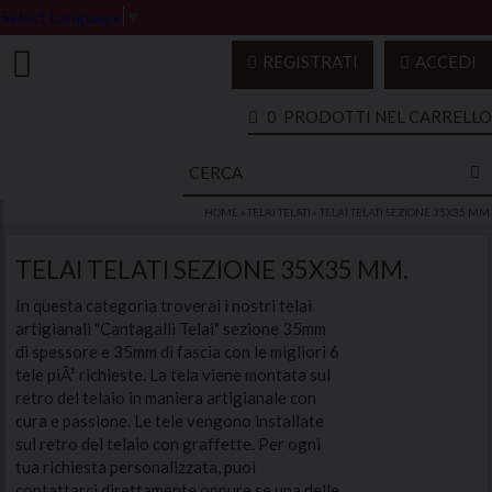
Select Language
▼
REGISTRATI
ACCEDI
0
PRODOTTI NEL CARRELLO
HOME
»
TELAI TELATI
»
TELAI TELATI SEZIONE 35X35 MM.
TELAI TELATI SEZIONE 35X35 MM.
In questa categoria troverai i nostri telai
artigianali "Cantagalli Telai" sezione 35mm
di spessore e 35mm di fascia con le migliori 6
tele piÃ¹ richieste. La tela viene montata sul
retro del telaio in maniera artigianale con
cura e passione. Le tele vengono installate
sul retro del telaio con graffette. Per ogni
tua richiesta personalizzata, puoi
contattarci direttamente oppure se una delle