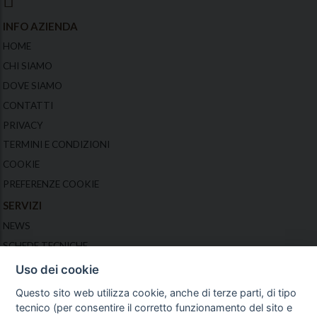
INFO AZIENDA
HOME
CHI SIAMO
DOVE SIAMO
CONTATTI
PRIVACY
CHAT
TERMINI E CONDIZIONI
Ciao, come posso aiutarti?
COOKIE
PREFERENZE COOKIE
SERVIZI
NEWS
SCHEDE TECNICHE
VIDEO
Uso dei cookie
OFFERTE
Questo sito web utilizza cookie, anche di terze parti, di tipo
GUIDA AGLI ACQUISTI
tecnico (per consentire il corretto funzionamento del sito e