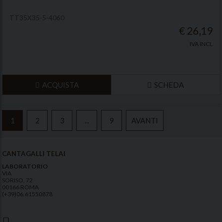
TT35X35-5-4060
€ 26,19
IVA INCL
ACQUISTA
SCHEDA
1
2
3
...
9
AVANTI
CANTAGALLI TELAI
LABORATORIO
VIA
SORISO, 72
00166 ROMA
(+39)06.61550878