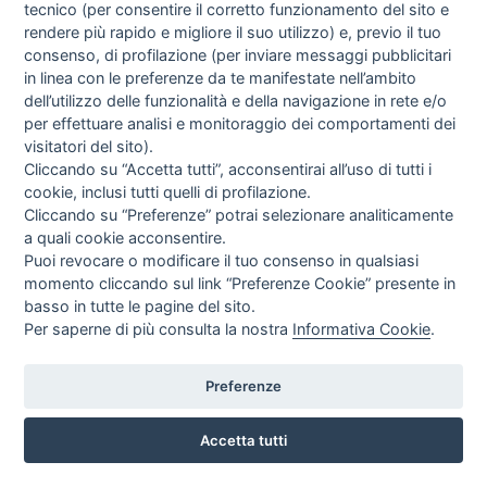
tecnico (per consentire il corretto funzionamento del sito e
rendere più rapido e migliore il suo utilizzo) e, previo il tuo
consenso, di profilazione (per inviare messaggi pubblicitari
in linea con le preferenze da te manifestate nell’ambito
dell’utilizzo delle funzionalità e della navigazione in rete e/o
per effettuare analisi e monitoraggio dei comportamenti dei
visitatori del sito).
Cliccando su “Accetta tutti”, acconsentirai all’uso di tutti i
cookie, inclusi tutti quelli di profilazione.
Cliccando su “Preferenze” potrai selezionare analiticamente
a quali cookie acconsentire.
TELAIO TELATO SEZ. 18X45MM. CON LINO 100% GRANA
Puoi revocare o modificare il tuo consenso in qualsiasi
FINE - MISURA 30X40
momento cliccando sul link “Preferenze Cookie” presente in
basso in tutte le pagine del sito.
TT18X45-6-3040
Per saperne di più consulta la nostra
Informativa Cookie
.
€ 12,20
IVA INCL
Preferenze
Accetta tutti
CHAT
ACQUISTA
SCHEDA