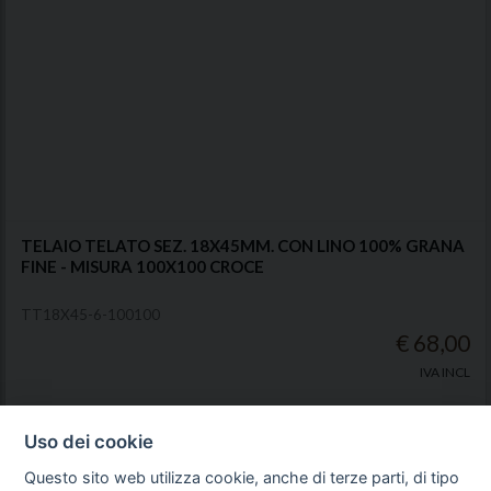
TELAIO TELATO SEZ. 18X45MM. CON LINO 100% GRANA
FINE - MISURA 100X100 CROCE
TT18X45-6-100100
€ 68,00
IVA INCL
Uso dei cookie
ACQUISTA
SCHEDA
Questo sito web utilizza cookie, anche di terze parti, di tipo