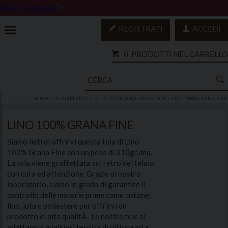
Select Language
▼
REGISTRATI
ACCEDI
0
PRODOTTI NEL CARRELLO
HOME
»
TELAI TELATI
»
TELAI TELATI SEZIONE 18X45 MM.
»
LINO 100% GRANA FINE
LINO 100% GRANA FINE
Siamo lieti di offrirvi questa tela di Lino
100% Grana Fine con un peso di 310gr./mq.
La tela viene graffettata sul retro del telaio
con cura ed attenzione. Grazie al nostro
laboratorio, siamo in grado di garantire il
controllo delle materie prime come cotone,
lino, juta e poliestere per offrirvi un
prodotto di alta qualitÃ . Le nostre tele si
adattano a qualsiasi tecnica di pittura ed a