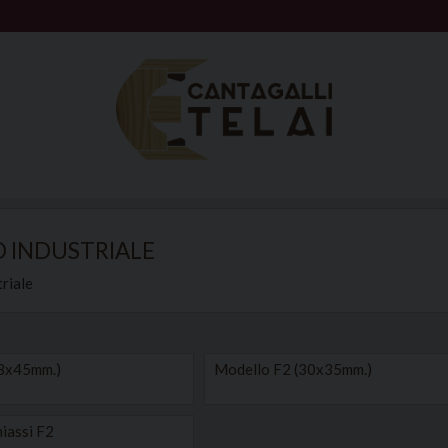
O INDUSTRIALE
triale
18x45mm.)
Modello F2 (30x35mm.)
iassi F2