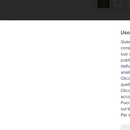
1
2
INFO AZIENDA
CANTAGALLI TELAI
Uso
LABORATORIO
HOME
Ques
VIA SORISO, 72
00166 ROMA
CHI SIAMO
conse
(+39)06.61550878
suo u
DOVE SIAMO
pubbl
CONTATTI
dell’
PRIVACY
anal
Clicc
TERMINI E COND
quell
COOKIE
Clic
PREFERENZE CO
acco
Puoi
sul l
®
CANTAGALLITELAI
MARCHIO REGISTRATO FENCI GROUP S.R.L. | P
Per 