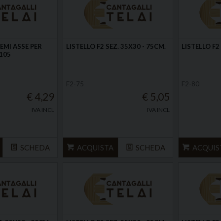
SEMI ASSE PER
LISTELLO F2 SEZ. 35X30 - 75CM.
LISTELLO F2
 105
F2-75
F2-80
€ 4,29
€ 5,05
IVA INCL
IVA INCL
SCHEDA
ACQUISTA
SCHEDA
ACQUIS