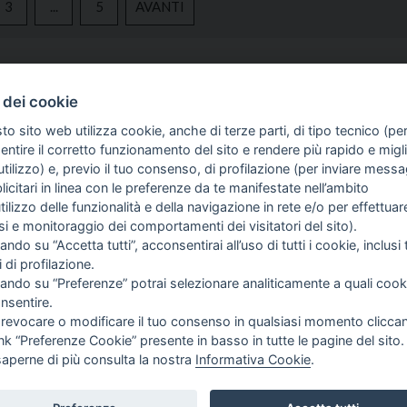
3
...
5
AVANTI
SERVIZI
GUIDA AGLI
 dei cookie
NEWS
PROCEDURA 
to sito web utilizza cookie, anche di terze parti, di tipo tecnico (pe
ACQUISTO
SCHEDE TECNICHE
ntire il corretto funzionamento del sito e rendere più rapido e miglio
PAGAMENTI
tilizzo) e, previo il tuo consenso, di profilazione (per inviare messa
VIDEO
icitari in linea con le preferenze da te manifestate nell’ambito
DIRITTO DI 
OFFERTE
utilizzo delle funzionalità e della navigazione in rete e/o per effettuar
SPEDIZIONI 
isi e monitoraggio dei comportamenti dei visitatori del sito).
ando su “Accetta tutti”, acconsentirai all’uso di tutti i cookie, inclusi t
IZIONI
i di profilazione.
cando su “Preferenze” potrai selezionare analiticamente a quali cook
OKIE
nsentire.
 revocare o modificare il tuo consenso in qualsiasi momento clicca
ink “Preferenze Cookie” presente in basso in tutte le pagine del sito.
.I. & C.F. 14534871000
saperne di più consulta la nostra
Informativa Cookie
.